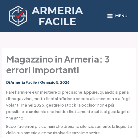
Vai
al
contenuto
MENU
Magazzino in Armeria: 3
errori Importanti
Di
Armeria Facile
/
Gennaio 5, 2026
Fare l’armiere è un mestiere di precisione. Eppure, quando si parla
di magazzino, molti di noi si affidano ancora alla memoria o a fogli
volanti. Ma nel 2026, gestire lo stock “a occhio” non è più
possibile: è un rischio che incide direttamente sui tuoi guadagni di
fine anno.
Ecco i tre errori più comuni che drenano silenziosamente la liquidità
della tua armeria e come risolverli senza impazzire.