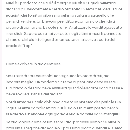
Qual è il prodotto che ti dà il margine più alto? E quali munizioni
ruotano più velocemente nel tuo territorio? Senza dati certi, i tuoi
acquisti dai fornitori si basano sulla nostalgia o su quello che
pensi di vendere. Un bravo imprenditore compra ciò che i dati
dicono di comprare.
La soluzione:
Analizzare le vendite passate
in un click. Sapere cosa hai venduto negli ultimi 6 mesi ti permette
di fare ordini più intelligenti e non restare mai senza scorte dei
prodotti “top”.
Come evolvere la tua gestione
Smettere di sprecare soldi non significa lavorare di più, ma
lavorare meglio. Un moderno sistema di gestione deve essere il
tuo braccio destro: deve avvisarti quando le scorte sono basse e
deve toglierti l’ansia dei registri.
Noi di
Armeria Facile
abbiamo creato un sistema che parla la tua
lingua. Niente complicazioni inutili, solo strumenti pratici per chi
sta dietro al bancone ogni giorno e vuole dormire sonni tranquilli.
Se vuoi capire come ottimizzare i tuoi processi prima che arrivi la
prossima stagione di caccia o il prossimo picco di vendite, siamo