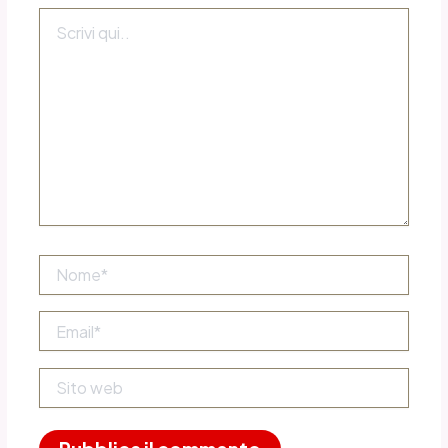
Scrivi
qui..
Nome*
Email*
Sito
web