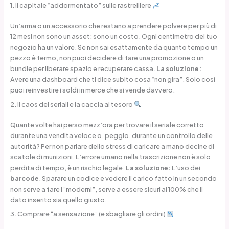
1. Il capitale “addormentato” sulle rastrelliere
Un’arma o un accessorio che restano a prendere polvere per più di
12 mesi non sono un asset: sono un costo. Ogni centimetro del tuo
negozio ha un valore. Se non sai esattamente da quanto tempo un
pezzo è fermo, non puoi decidere di fare una promozione o un
bundle per liberare spazio e recuperare cassa.
La soluzione:
Avere una dashboard che ti dice subito cosa “non gira”. Solo così
puoi reinvestire i soldi in merce che si vende davvero.
2. Il caos dei seriali e la caccia al tesoro
Quante volte hai perso mezz’ora per trovare il seriale corretto
durante una vendita veloce o, peggio, durante un controllo delle
autorità? Per non parlare dello stress di caricare a mano decine di
scatole di munizioni. L’errore umano nella trascrizione non è solo
perdita di tempo, è un rischio legale.
La soluzione:
L’uso dei
barcode
. Sparare un codice e vedere il carico fatto in un secondo
non serve a fare i “moderni”, serve a essere sicuri al 100% che il
dato inserito sia quello giusto.
3. Comprare “a sensazione” (e sbagliare gli ordini)