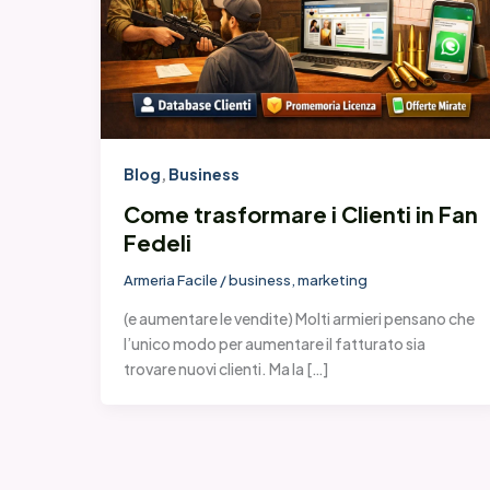
Blog
,
Business
Come trasformare i Clienti in Fan
Fedeli
Armeria Facile
/
business
,
marketing
(e aumentare le vendite) Molti armieri pensano che
l’unico modo per aumentare il fatturato sia
trovare nuovi clienti. Ma la […]